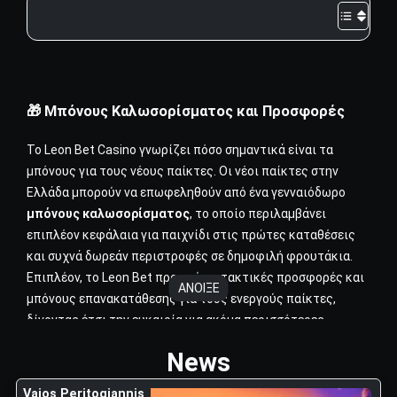
🎁 Μπόνους Καλωσορίσματος και Προσφορές
Το Leon Bet Casino γνωρίζει πόσο σημαντικά είναι τα
μπόνους για τους νέους παίκτες. Οι νέοι παίκτες στην
Ελλάδα μπορούν να επωφεληθούν από ένα γενναιόδωρο
μπόνους καλωσορίσματος
, το οποίο περιλαμβάνει
επιπλέον κεφάλαια για παιχνίδι στις πρώτες καταθέσεις
και συχνά δωρεάν περιστροφές σε δημοφιλή φρουτάκια.
Επιπλέον, το Leon Bet προσφέρει τακτικές προσφορές και
ΑΝΟΙΞΕ
μπόνους επανακατάθεσης για τους ενεργούς παίκτες,
δίνοντας έτσι την ευκαιρία για ακόμα περισσότερες
ευκαιρίες νίκης.
News
Vaios Peritogiannis