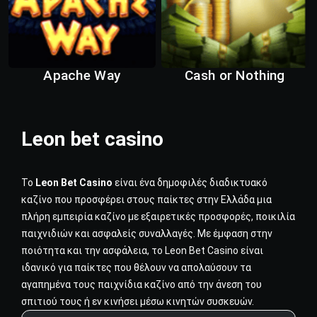
Apache Way
Cash or Nothing
Leon bet casino
Το
Leon Bet Casino
είναι ένα δημοφιλές διαδικτυακό
καζίνο που προσφέρει στους παίκτες στην Ελλάδα μια
πλήρη εμπειρία καζίνο με εξαιρετικές προσφορές, ποικιλία
παιχνιδιών και ασφαλείς συναλλαγές. Με έμφαση στην
ποιότητα και την ασφάλεια, το Leon Bet Casino είναι
ιδανικό για παίκτες που θέλουν να απολαύσουν τα
αγαπημένα τους παιχνίδια καζίνο από την άνεση του
σπιτιού τους ή εν κινήσει μέσω κινητών συσκευών.