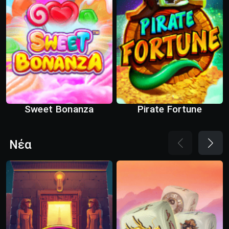
Sweet Bonanza
Pirate Fortune
Νέα